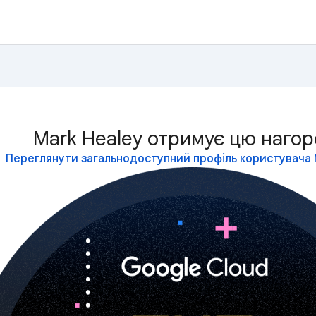
Mark Healey отримує цю нагор
Переглянути загальнодоступний профіль користувача 