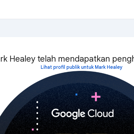
rk Healey telah mendapatkan pengha
Lihat profil publik untuk Mark Healey