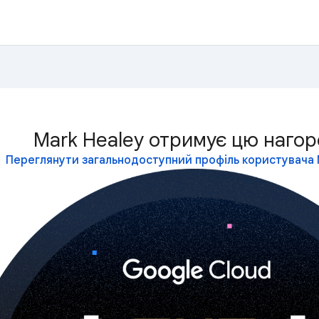
Mark Healey отримує цю нагор
Переглянути загальнодоступний профіль користувача 