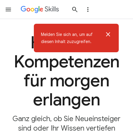
close
Melden Sie sich an, um auf
Heute KI-
diesen Inhalt zuzugreifen.
Kompetenzen
für morgen
erlangen
Ganz gleich, ob Sie Neueinsteiger
sind oder Ihr Wissen vertiefen