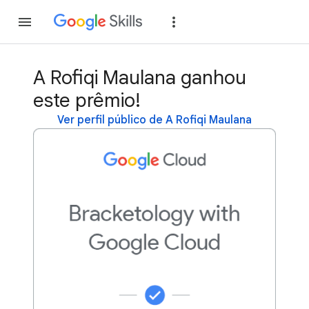
Inscreva-se
Fazer
A Rofiqi Maulana ganhou
este prêmio!
Ver perfil público de A Rofiqi Maulana