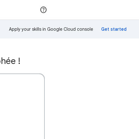
Rejoindre
Se connecter
Apply your skills in Google Cloud console
phée !