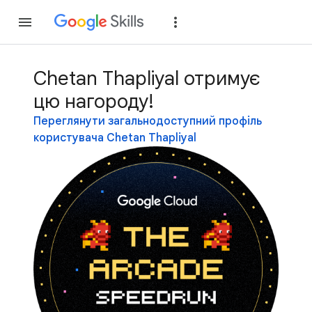
Приєднатися
Уві
Chetan Thapliyal отримує
цю нагороду!
Переглянути загальнодоступний профіль
користувача Chetan Thapliyal