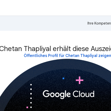
Ihre Kompeten
Chetan Thapliyal erhält diese Ausze
Öffentliches Profil für Chetan Thapliyal zeige