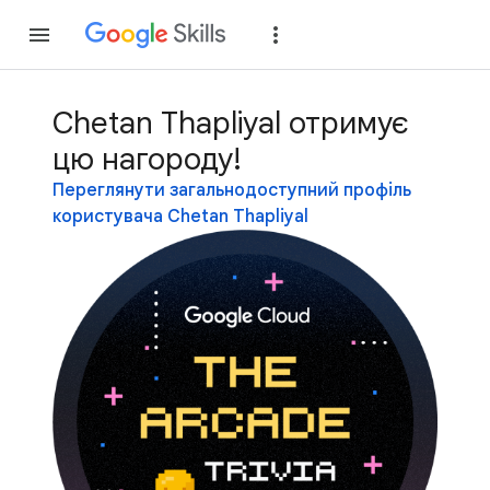
Приєднатися
Уві
Chetan Thapliyal отримує
цю нагороду!
Переглянути загальнодоступний профіль
користувача Chetan Thapliyal