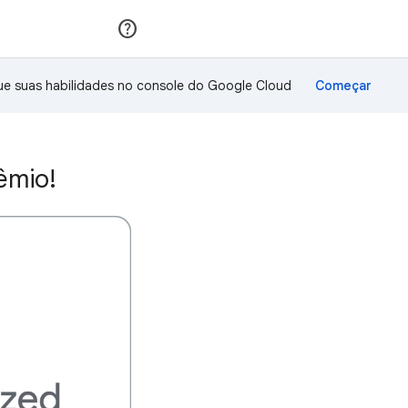
Inscreva-se
Fazer login
ue suas habilidades no console do Google Cloud
êmio!