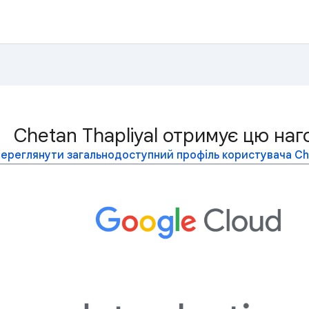
Chetan Thapliyal отримує цю наг
ереглянути загальнодоступний профіль користувача Che