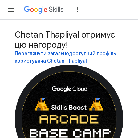
Приєднатися
Уві
Chetan Thapliyal отримує
цю нагороду!
Переглянути загальнодоступний профіль
користувача Chetan Thapliyal