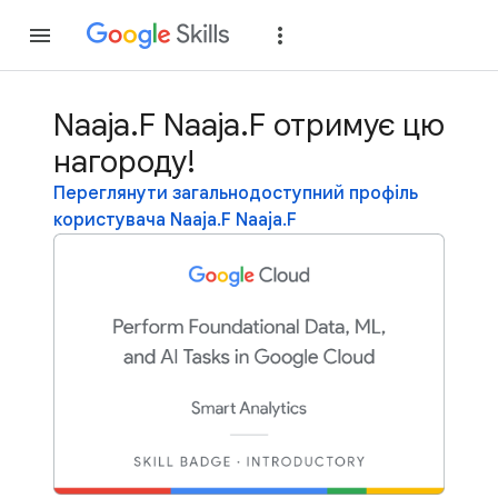
Приєднатися
Уві
Naaja.F Naaja.F отримує цю
нагороду!
Переглянути загальнодоступний профіль
користувача Naaja.F Naaja.F