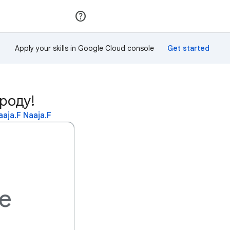
Приєднатися
Увійти
Apply your skills in Google Cloud console
ороду!
ja.F Naaja.F