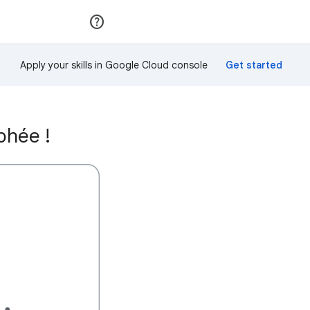
Rejoindre
Se connecter
Apply your skills in Google Cloud console
phée !