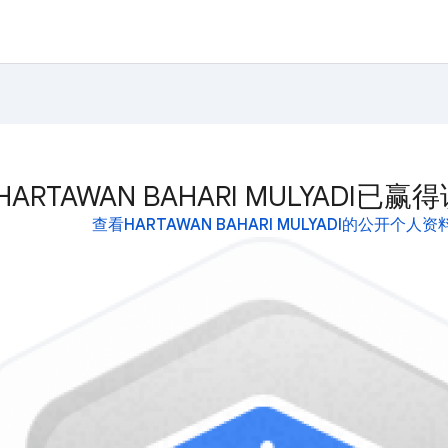
HARTAWAN BAHARI MULYADI已
查看HARTAWAN BAHARI MULYADI的公开个人资