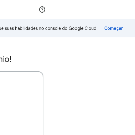
Inscreva-se
Fazer login
ue suas habilidades no console do Google Cloud
io!