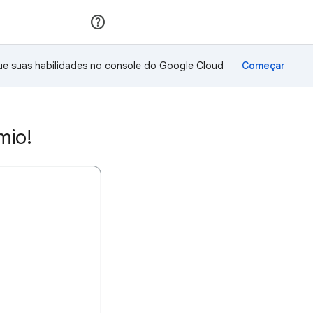
Inscreva-se
Fazer login
ue suas habilidades no console do Google Cloud
mio!