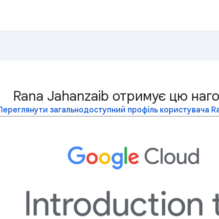
Rana Jahanzaib отримує цю наг
Переглянути загальнодоступний профіль користувача Ra