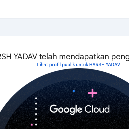
SH YADAV telah mendapatkan pengh
Lihat profil publik untuk HARSH YADAV