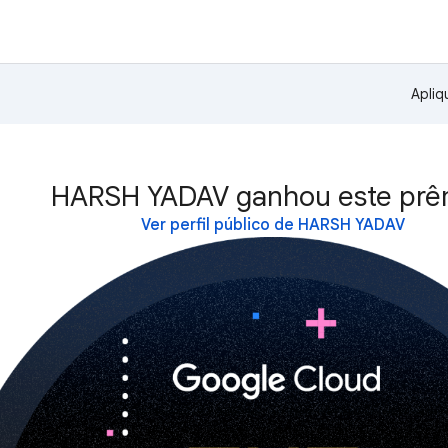
Apliq
HARSH YADAV ganhou este prê
Ver perfil público de HARSH YADAV