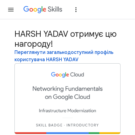
Приєднатися
Уві
HARSH YADAV отримує цю
нагороду!
Переглянути загальнодоступний профіль
користувача HARSH YADAV