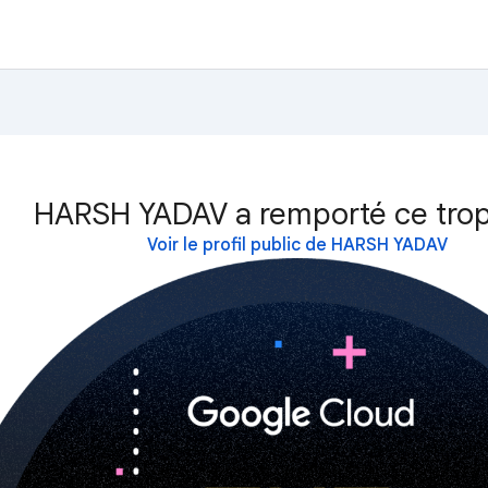
HARSH YADAV a remporté ce trop
Voir le profil public de HARSH YADAV