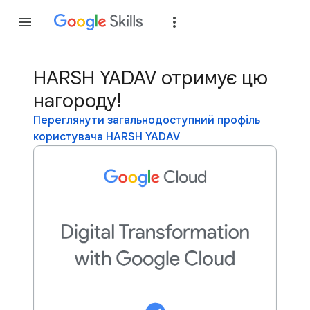
Приєднатися
Уві
HARSH YADAV отримує цю
нагороду!
Переглянути загальнодоступний профіль
користувача HARSH YADAV