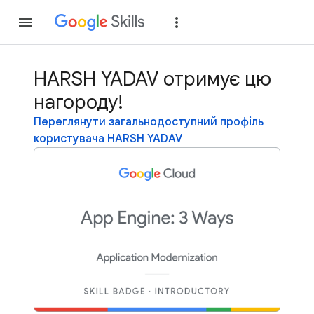
Приєднатися
Уві
HARSH YADAV отримує цю
нагороду!
Переглянути загальнодоступний профіль
користувача HARSH YADAV