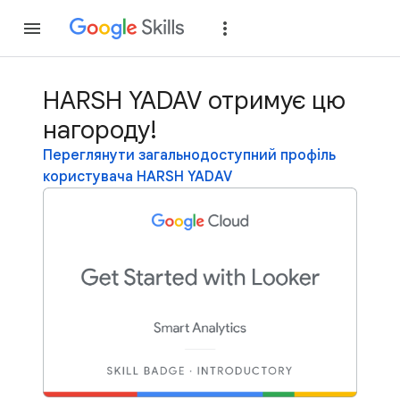
Приєднатися
Уві
HARSH YADAV отримує цю
нагороду!
Переглянути загальнодоступний профіль
користувача HARSH YADAV