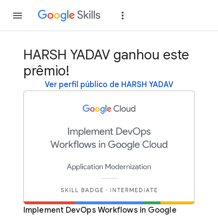
Inscreva-se
Fazer
HARSH YADAV ganhou este
prêmio!
Ver perfil público de HARSH YADAV