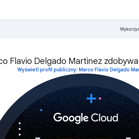
Wykorzys
co Flavio Delgado Martinez zdobywa
Wyświetl profil publiczny: Marco Flavio Delgado Ma