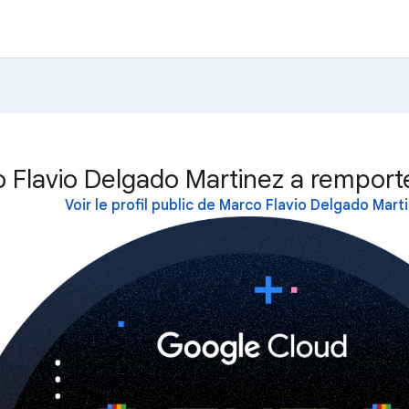
 Flavio Delgado Martinez a remporté
Voir le profil public de Marco Flavio Delgado Mart