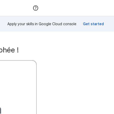
Rejoindre
Se connecter
Apply your skills in Google Cloud console
phée !