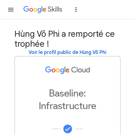
Rejoindre
Se con
Hùng Võ Phi a remporté ce
trophée !
Voir le profil public de Hùng Võ Phi