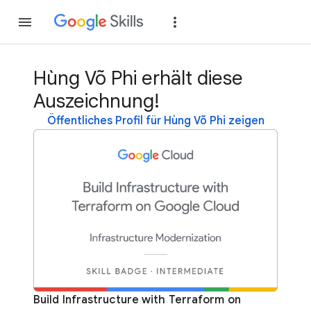
Teilnehmen
Anme
Hùng Võ Phi erhält diese
Auszeichnung!
Öffentliches Profil für Hùng Võ Phi zeigen