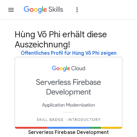
Teilnehmen
Anme
Hùng Võ Phi erhält diese
Auszeichnung!
Öffentliches Profil für Hùng Võ Phi zeigen