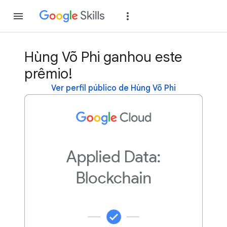
Inscreva-se
Fazer
Hùng Võ Phi ganhou este
prêmio!
Ver perfil público de Hùng Võ Phi