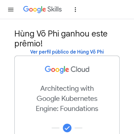
Inscreva-se
Fazer
Hùng Võ Phi ganhou este
prêmio!
Ver perfil público de Hùng Võ Phi