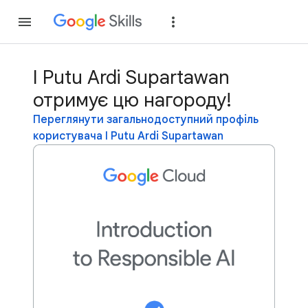
Приєднатися
Уві
I Putu Ardi Supartawan
отримує цю нагороду!
Переглянути загальнодоступний профіль
користувача I Putu Ardi Supartawan