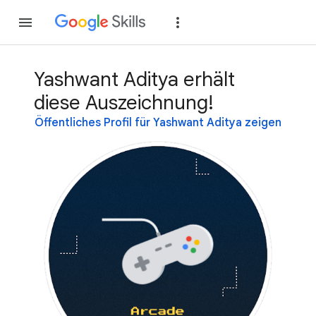
Teilnehmen
Anme
Yashwant Aditya erhält
diese Auszeichnung!
Öffentliches Profil für Yashwant Aditya zeigen