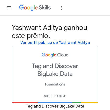
Inscreva-se
Fazer
Yashwant Aditya ganhou
este prêmio!
Ver perfil público de Yashwant Aditya