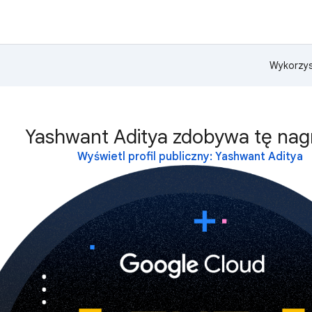
Wykorzys
Yashwant Aditya zdobywa tę nag
Wyświetl profil publiczny: Yashwant Aditya