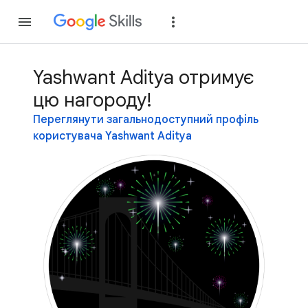
Приєднатися
Уві
Yashwant Aditya отримує
цю нагороду!
Переглянути загальнодоступний профіль
користувача Yashwant Aditya