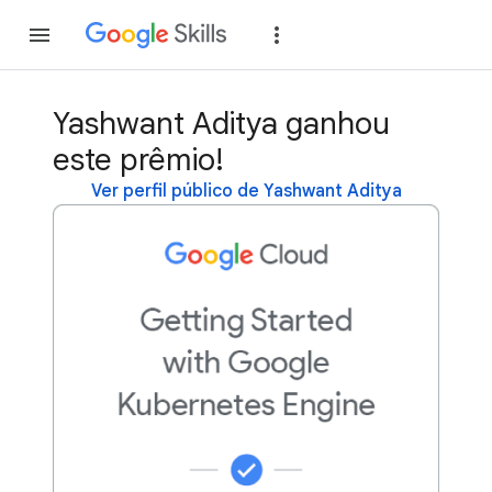
Inscreva-se
Fazer
Yashwant Aditya ganhou
este prêmio!
Ver perfil público de Yashwant Aditya