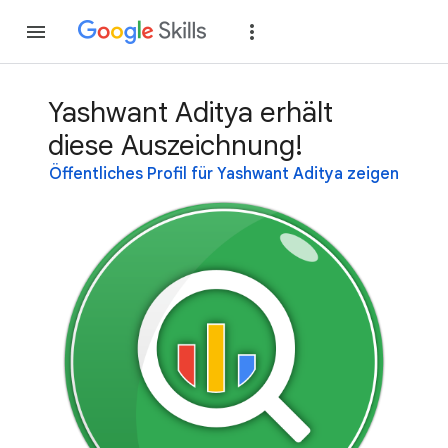
Teilnehmen
Anme
Yashwant Aditya erhält
diese Auszeichnung!
Öffentliches Profil für Yashwant Aditya zeigen