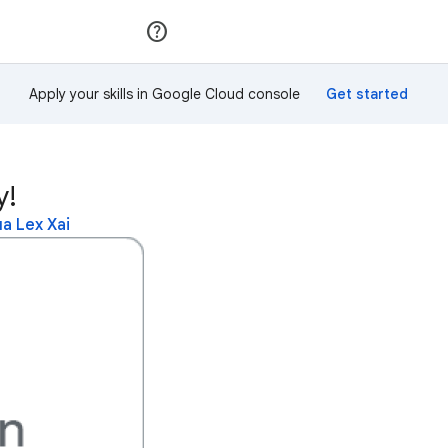
Приєднатися
Увійти
Apply your skills in Google Cloud console
у!
а Lex Xai