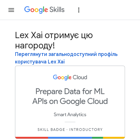
Приєднатися
Уві
Lex Xai отримує цю
нагороду!
Переглянути загальнодоступний профіль
користувача Lex Xai