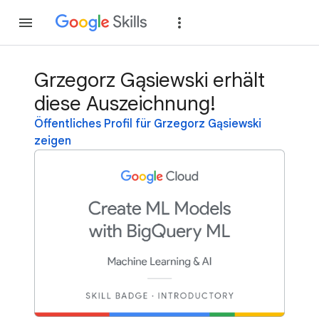
Teilnehmen
Anme
Grzegorz Gąsiewski erhält
diese Auszeichnung!
Öffentliches Profil für Grzegorz Gąsiewski
zeigen