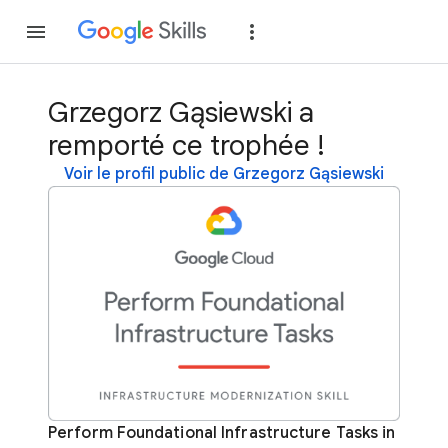
Rejoindre
Se con
Grzegorz Gąsiewski a
remporté ce trophée !
Voir le profil public de Grzegorz Gąsiewski