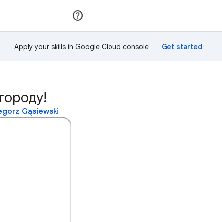
Приєднатися
Увійти
Apply your skills in Google Cloud console
городу!
gorz Gąsiewski