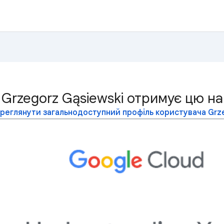
Grzegorz Gąsiewski отримує цю на
реглянути загальнодоступний профіль користувача Grze