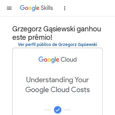
Inscreva-se
Fazer
Grzegorz Gąsiewski ganhou
este prêmio!
Ver perfil público de Grzegorz Gąsiewski