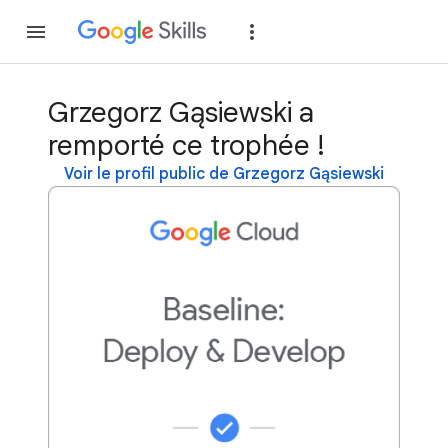
Rejoindre
Se con
Grzegorz Gąsiewski a
remporté ce trophée !
Voir le profil public de Grzegorz Gąsiewski