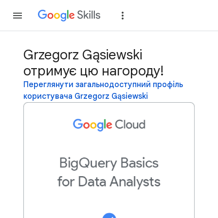
Приєднатися
Уві
Grzegorz Gąsiewski
отримує цю нагороду!
Переглянути загальнодоступний профіль
користувача Grzegorz Gąsiewski